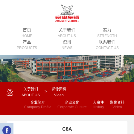
首页
关于我们
实力
HOME
ABOUT US
STRENGTH
产品
资讯
联系我们
企业简介
荣誉
PRODUCTS
NEWS
CONTACT US
Company Profile
Honor
三轮摩托车
公司新闻
企业文化
质量
Motor Tricycle
Company News
Corporate Culture
Quality
电动三轮车
行业资讯
大事件
研发
Electric Tricycle
Industry News
History
R&D
电动四轮车
文化活动
影像资料
国际化
关于我们
影像资料
>
Electric Car
Cultural Activity
：
Video
Internationalization
ABOUT US
Video
零部件
企业简介
企业文化
大事件
影像资料
Spare Parts
Company Profile
Corporate Culture
History
Video
电动两轮车
Electric Two-Wheeler
休闲三轮车
C8A
Leisure Tricycle